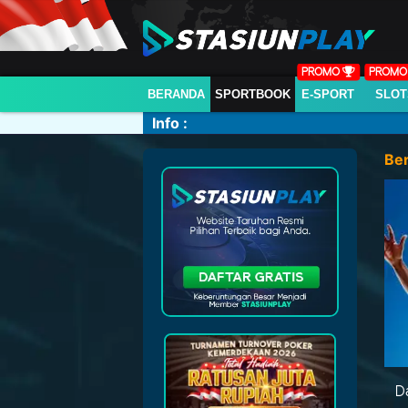
PROMO
PROM
BERANDA
SPORTBOOK
E-SPORT
SLOT
Info :
Be
D