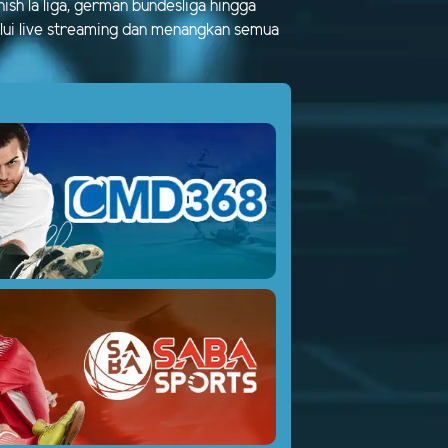
ish la liga, german bundesliga hingga
lui live streaming dan menangkan semua