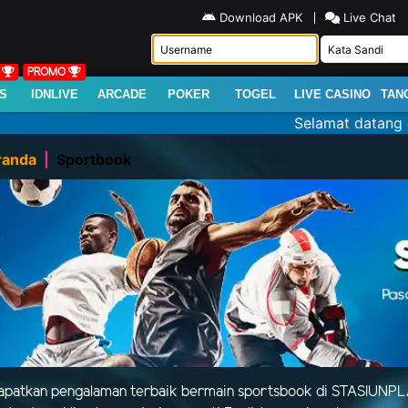
Download APK
Live Chat
O
PROMO
S
IDNLIVE
ARCADE
POKER
TOGEL
LIVE CASINO
TAN
Selamat datang di Stasiunplay 
randa
Sportbook
apatkan pengalaman terbaik bermain sportsbook di STASIUNPLAY